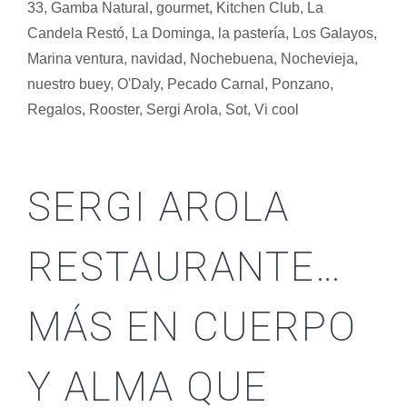
33
,
Gamba Natural
,
gourmet
,
Kitchen Club
,
La
Candela Restó
,
La Dominga
,
la pastería
,
Los Galayos
,
Marina ventura
,
navidad
,
Nochebuena
,
Nochevieja
,
nuestro buey
,
O'Daly
,
Pecado Carnal
,
Ponzano
,
Regalos
,
Rooster
,
Sergi Arola
,
Sot
,
Vi cool
SERGI AROLA
RESTAURANTE…
MÁS EN CUERPO
Y ALMA QUE