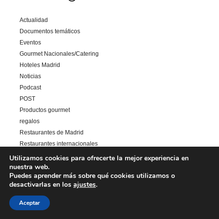
Actualidad
Documentos temáticos
Eventos
Gourmet Nacionales/Catering
Hoteles Madrid
Noticias
Podcast
POST
Productos gourmet
regalos
Restaurantes de Madrid
Restaurantes internacionales
Restaurantes León
Utilizamos cookies para ofrecerte la mejor experiencia en
nuestra web.
Restaurantes nacionales
Puedes aprender más sobre qué cookies utilizamos o
Salud y belleza
desactivarlas en los
ajustes
.
Sin categoría
Varias
Aceptar