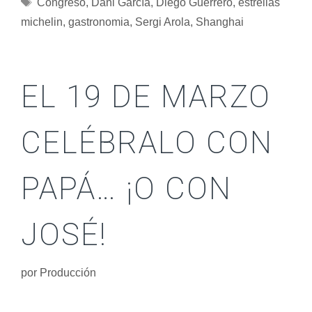
Congreso
,
Dani García
,
Diego Guerrero
,
estrellas
michelin
,
gastronomia
,
Sergi Arola
,
Shanghai
EL 19 DE MARZO
CELÉBRALO CON
PAPÁ… ¡O CON
JOSÉ!
por
Producción