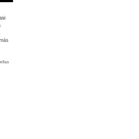
asi
s
s
 más
ellas