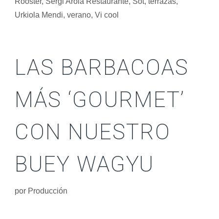
Rooster
,
Sergi Arola Restaurante
,
Sot
,
terrazas
,
Urkiola Mendi
,
verano
,
Vi cool
LAS BARBACOAS
MÁS ‘GOURMET’
CON NUESTRO
BUEY WAGYU
por
Producción