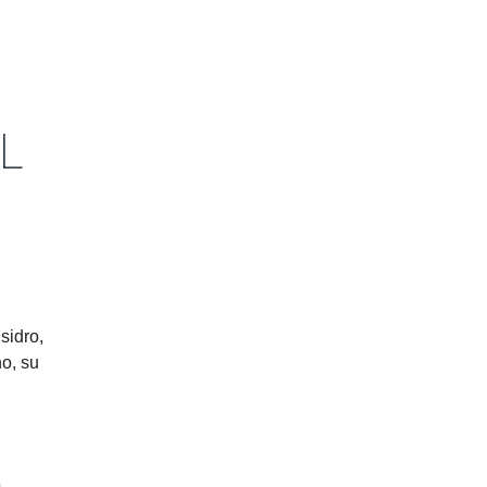
L
sidro,
no, su