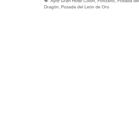
Ayre Gran Hotel Colón
,
Ponzano
,
Posada de
Dragón
,
Posada del León de Oro