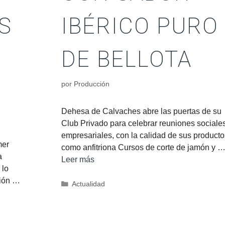
S
IBÉRICO PURO
DE BELLOTA
por
Producción
Dehesa de Calvaches abre las puertas de su
Club Privado para celebrar reuniones sociale
empresariales, con la calidad de sus producto
mer
como anfitriona Cursos de corte de jamón y 
a
Leer más
 lo
ción …
Actualidad