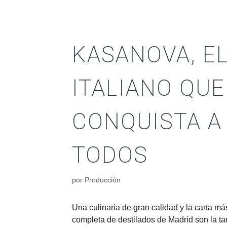
KASANOVA, E
ITALIANO QUE
CONQUISTA A
TODOS
por
Producción
Una culinaria de gran calidad y la carta má
completa de destilados de Madrid son la tar