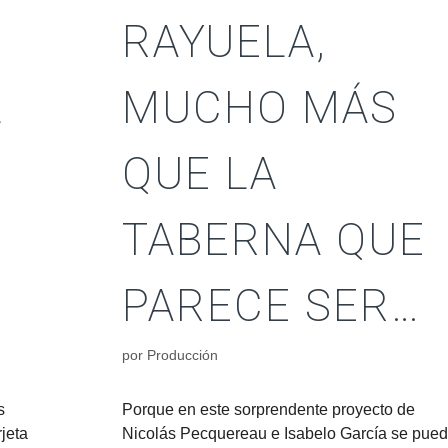
RAYUELA,
L
MUCHO MÁS
QUE LA
TABERNA QUE
PARECE SER…
por
Producción
s
Porque en este sorprendente proyecto de
jeta
Nicolás Pecquereau e Isabelo García se pue