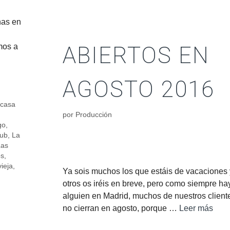
nas en
ABIERTOS EN
mos a
AGOSTO 2016
,
casa
por
Producción
go
,
lub
,
La
Las
os
,
ieja
,
Ya sois muchos los que estáis de vacaciones 
otros os iréis en breve, pero como siempre ha
alguien en Madrid, muchos de nuestros client
no cierran en agosto, porque …
Leer más