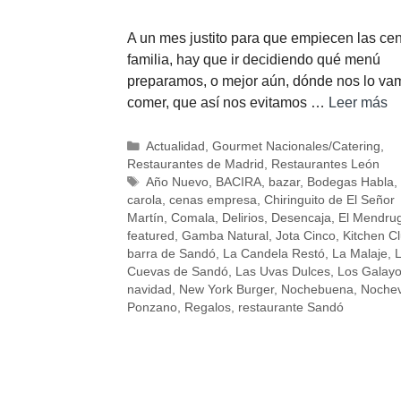
A un mes justito para que empiecen las ce
familia, hay que ir decidiendo qué menú
preparamos, o mejor aún, dónde nos lo va
comer, que así nos evitamos …
Leer más
Actualidad
,
Gourmet Nacionales/Catering
,
Restaurantes de Madrid
,
Restaurantes León
Año Nuevo
,
BACIRA
,
bazar
,
Bodegas Habla
carola
,
cenas empresa
,
Chiringuito de El Señor
Martín
,
Comala
,
Delirios
,
Desencaja
,
El Mendru
featured
,
Gamba Natural
,
Jota Cinco
,
Kitchen C
barra de Sandó
,
La Candela Restó
,
La Malaje
,
Cuevas de Sandó
,
Las Uvas Dulces
,
Los Galay
navidad
,
New York Burger
,
Nochebuena
,
Nochev
Ponzano
,
Regalos
,
restaurante Sandó