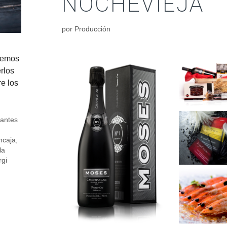
NOCHEVIEJA
por
Producción
hemos
rlos
e los
antes
ncaja
,
la
rgi