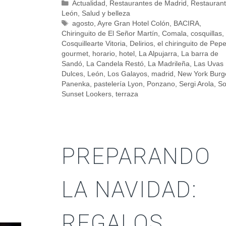
Actualidad
,
Restaurantes de Madrid
,
Restauran
León
,
Salud y belleza
agosto
,
Ayre Gran Hotel Colón
,
BACIRA
,
Chiringuito de El Señor Martín
,
Comala
,
cosquillas
,
Cosquillearte Vitoria
,
Delirios
,
el chiringuito de Pep
gourmet
,
horario
,
hotel
,
La Alpujarra
,
La barra de
Sandó
,
La Candela Restó
,
La Madrileña
,
Las Uvas
Dulces
,
León
,
Los Galayos
,
madrid
,
New York Burg
Panenka
,
pastelería Lyon
,
Ponzano
,
Sergi Arola
,
So
Sunset Lookers
,
terraza
PREPARANDO
LA NAVIDAD:
REGALOS,