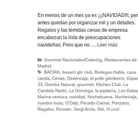
En menos de un mes ya es ¡¡¡NAVIDAD!!!, pe
antes quedan por organizar mil y un detalles.
Regalos y las temidas cenas de empresa
encabezan la lista de preocupaciones
navideñas. Pero que no …
Leer más
Gourmet Nacionales/Catering
,
Restaurantes de
Madrid
BACIRA
,
basarri gin club
,
Bodegas Habla
,
casa
carola
,
Cenas
,
Desencaja
,
el pollo gamberro
,
Espac
33
,
Gamba Natural
,
gourmet
,
Kitchen Club
,
La
Candela Restó
,
La Dominga
,
la pastería
,
Los Gala
Marina ventura
,
navidad
,
Nochebuena
,
Nochevieja
,
nuestro buey
,
O'Daly
,
Pecado Carnal
,
Ponzano
,
Regalos
,
Rooster
,
Sergi Arola
,
Sot
,
Vi cool