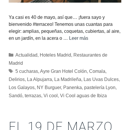
Ya casi es 40 de mayo, así que… ¡fuera sayo y
bienvenido #terraceo! Tenemos unas cuantas para
elegir: amplias, pequeñas, coquetas, cubiertas, al aire,
en un jardín, en la acera o …
Leer más
Actualidad
,
Hoteles Madrid
,
Restaurantes de
Madrid
5 cucharas
,
Ayre Gran Hotel Colón
,
Comala
,
Delirios
,
La Alpujarra
,
La Madrileña
,
Las Uvas Dulces
,
Los Galayos
,
NY Burguer
,
Panenka
,
pastelería Lyon
,
Sandó
,
terrazas
,
Vi cool
,
Vi Cool aguas de Ibiza
EL 19 DE MARZO