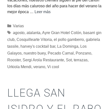
vacaciones, nuestros clientes siguen al pie del cañón
los días más caluroso del año para hacer del verano la
mejor época …
Leer más
Varias
agosto
,
atalanta
,
Ayre Gran Hotel Colón
,
basarri gin
club
,
Cosquillearte Vitoria
,
el pollo gamberro
,
gabriela
tassile
,
harvey's cocktail bar
,
La Dominga
,
Los
Galayos
,
nuestro buey
,
Pecado Carnal
,
Ponzano
,
Rooster
,
Sergi Arola Restaurante
,
Sot
,
terrazas
,
Urkiola Mendi
,
verano
,
Vi cool
LLEGA SAN