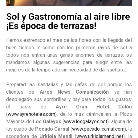
Sol y Gastronomía al aire libre
¡Es época de terrazas!
Hemos estrenado el mes de las flores con la llegada del
buen tiempo. Y como con los primeros rayos de sol a
todos nos entran unas ganas enormes de terrazas, os
mandamos algunas sugerencias para elegir entre las
mejores de la temporada sin necesidad de dar vueltas…
Preparad las sandalias y las gafas de sol porque los
clientes de
Aires News Comunicación
ya han
desplegado sus sombrillas y hay para todos los gustos:
el oasis de
Ayre Gran Hotel Colón
(
www.ayrehoteles.com
); de lo más céntrica en la Plaza
Mayor la de
Los Galayos
(
www.losgalayos.net
), alguna de
las cuatro de
Pecado Carnal
(
www.pecado-carnal.com
), la
acogedora de
Urkiola Mendi
(
www.urkiolamendi.net
), la