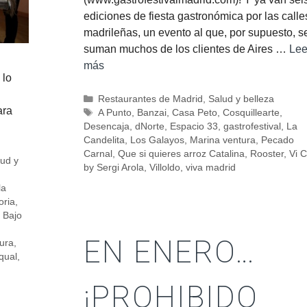
ediciones de fiesta gastronómica por las calle
madrileñas, un evento al que, por supuesto, s
suman muchos de los clientes de Aires …
Lee
más
 lo
Restaurantes de Madrid
,
Salud y belleza
ara
A Punto
,
Banzai
,
Casa Peto
,
Cosquillearte
,
Desencaja
,
dNorte
,
Espacio 33
,
gastrofestival
,
La
Candelita
,
Los Galayos
,
Marina ventura
,
Pecado
Carnal
,
Que si quieres arroz Catalina
,
Rooster
,
Vi C
lud y
by Sergi Arola
,
Villoldo
,
viva madrid
la
oria
,
l Bajo
EN ENERO…
ura
,
qual
,
¡PROHIBIDO