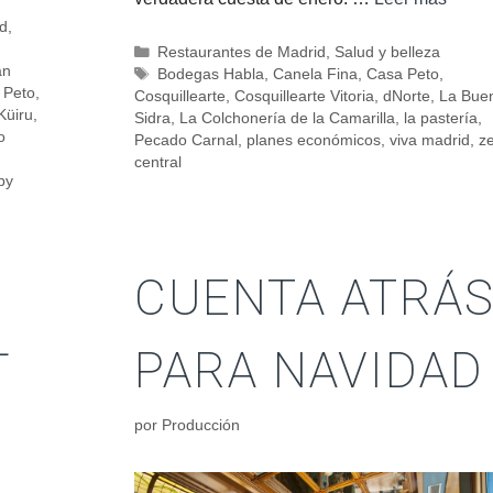
id
,
Restaurantes de Madrid
,
Salud y belleza
an
Bodegas Habla
,
Canela Fina
,
Casa Peto
,
 Peto
,
Cosquillearte
,
Cosquillearte Vitoria
,
dNorte
,
La Bue
Küiru
,
Sidra
,
La Colchonería de la Camarilla
,
la pastería
,
o
Pecado Carnal
,
planes económicos
,
viva madrid
,
z
central
by
CUENTA ATRÁ
L
PARA NAVIDAD
por
Producción