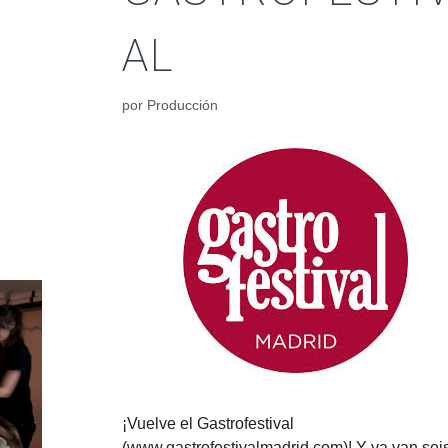
AL
por
Producción
¡Vuelve el Gastrofestival
(www.gastrofestivalmadrid.com)! Y ya van sei