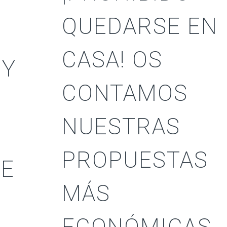
QUEDARSE EN
CASA! OS
 Y
CONTAMOS
NUESTRAS
PROPUESTAS
DE
MÁS
ECONÓMICAS