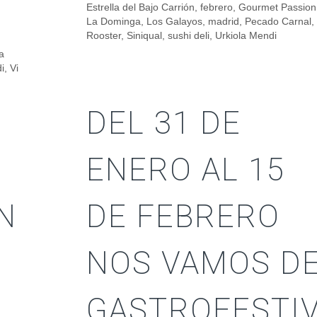
Estrella del Bajo Carrión
,
febrero
,
Gourmet Passion
La Dominga
,
Los Galayos
,
madrid
,
Pecado Carnal
,
Rooster
,
Siniqual
,
sushi deli
,
Urkiola Mendi
a
i
,
Vi
DEL 31 DE
ENERO AL 15
N
DE FEBRERO
NOS VAMOS D
GASTROFESTI