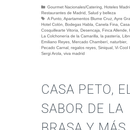
Gourmet Nacionales/Catering
,
Hoteles Madr
Restaurantes de Madrid
,
Salud y belleza
A Punto
,
Apartamentos Blume Cruz
,
Ayre Gr
Hotel Colón
,
Bodegas Habla
,
Canela Fina
,
Casa
Cosquillearte Vitoria
,
Desencaja
,
Finca Allende
,
La Colchonería de la Camarilla
,
la pastería
,
Libr
Emiliano Reyes
,
Mercado Chamberí
,
naturbier
,
Pecado Carnal
,
regalos reyes
,
Siniqual
,
Vi Cool 
Sergi Arola
,
viva madrid
CASA PETO, E
SABOR DE LA
BRASA Y MÁS