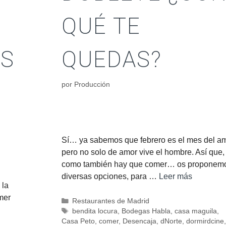
QUÉ TE
AS
QUEDAS?
por
Producción
Sí… ya sabemos que febrero es el mes del am
pero no solo de amor vive el hombre. Así que,
como también hay que comer… os proponem
diversas opciones, para …
Leer más
 la
imer
Restaurantes de Madrid
bendita locura
,
Bodegas Habla
,
casa maguila
,
Casa Peto
,
comer
,
Desencaja
,
dNorte
,
dormirdcine
,