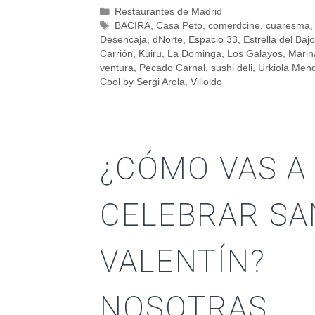
Restaurantes de Madrid
BACIRA
,
Casa Peto
,
comerdcine
,
cuaresma
,
Desencaja
,
dNorte
,
Espacio 33
,
Estrella del Bajo
Carrión
,
Küiru
,
La Dominga
,
Los Galayos
,
Marin
ventura
,
Pecado Carnal
,
sushi deli
,
Urkiola Mend
Cool by Sergi Arola
,
Villoldo
¿CÓMO VAS A
CELEBRAR SA
VALENTÍN?
NOSOTRAS