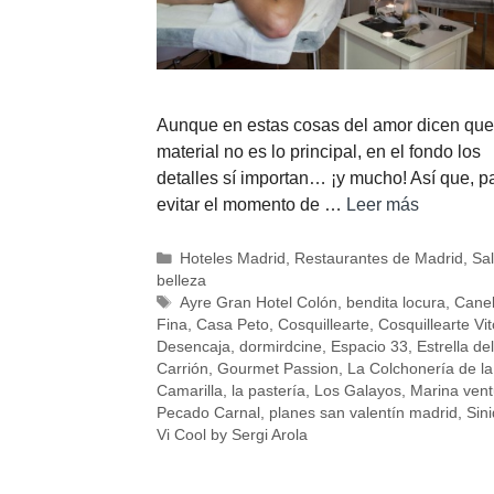
Aunque en estas cosas del amor dicen que
material no es lo principal, en el fondo los
detalles sí importan… ¡y mucho! Así que, p
evitar el momento de …
Leer más
Hoteles Madrid
,
Restaurantes de Madrid
,
Sa
belleza
Ayre Gran Hotel Colón
,
bendita locura
,
Cane
Fina
,
Casa Peto
,
Cosquillearte
,
Cosquillearte Vit
Desencaja
,
dormirdcine
,
Espacio 33
,
Estrella de
Carrión
,
Gourmet Passion
,
La Colchonería de la
Camarilla
,
la pastería
,
Los Galayos
,
Marina vent
Pecado Carnal
,
planes san valentín madrid
,
Sini
Vi Cool by Sergi Arola