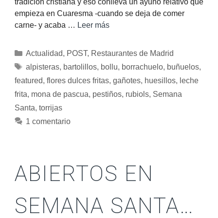
tradición cristiana y eso conlleva un ayuno relativo que
empieza en Cuaresma -cuando se deja de comer
carne- y acaba …
Leer más
Actualidad
,
POST
,
Restaurantes de Madrid
alpisteras
,
bartolillos
,
bollu
,
borrachuelo
,
buñuelos
,
featured
,
flores dulces fritas
,
gañotes
,
huesillos
,
leche
frita
,
mona de pascua
,
pestiños
,
rubiols
,
Semana
Santa
,
torrijas
1 comentario
ABIERTOS EN
SEMANA SANTA…