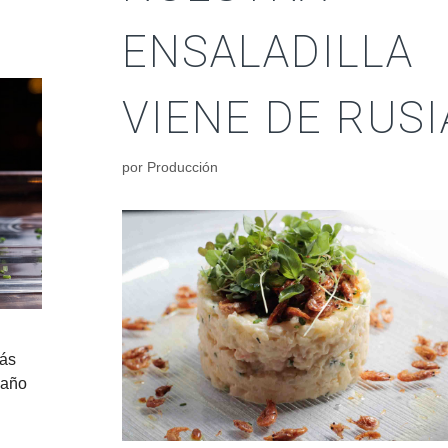
ENSALADILLA
VIENE DE RUSI
por
Producción
más
 año