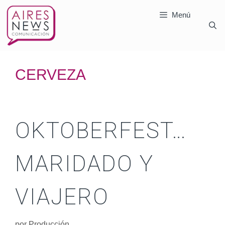
Menú
CERVEZA
OKTOBERFEST…
MARIDADO Y
VIAJERO
por
Producción