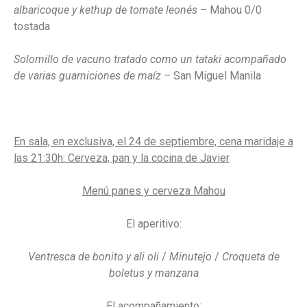
albaricoque y kethup de tomate leonés
– Mahou 0/0
tostada
Solomillo de vacuno tratado como un tataki acompañado
de varias guarniciones de maíz
– San Miguel Manila
En sala, en exclusiva, el 24 de septiembre, cena maridaje a
las 21:30h: Cerveza, pan y la cocina de Javier
Menú panes y cerveza Mahou
El aperitivo:
Ventresca de bonito y ali oli
/
Minutejo
/
Croqueta de
boletus y manzana
El acompañamiento: