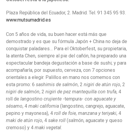
Plaza República del Ecuador, 2. Madrid. Tel. 91 345 95 93.
www.mutsumadrid.es
Con 5 años de vida, su buen hacer está más que
demostrado y es que su fórmula Japón + China no deja de
conquistar paladares… Para el Oktoberfest, su propietaria,
la atenta Chen, siempre al pie del cañón, ha preparado una
espectacular bandeja degustación a base de sushi; y para
acompañarla, por supuesto, cerveza, con 7 opciones
orientales a elegir. Palillos en mano nos comemos con
esta promo: 6
sashimis de salmón
, 2
nigiri de atún rojo
, 2
nigiri de salmón
, 2
nigiri de pez mantequilla con trufa
, 4
roll de
langostino crujiente
-tempura-
con aguacate y
sésamo
, 4
maki california
(langostino, cangrejo, aguacate,
pepino y mayonesa), 4
roll de foie, manzana y teriyaki
, 4
maki de atún rojo
, 4
sake roll
(salmón, aguacate y queso
cremoso) y 4
maki vegetal
.