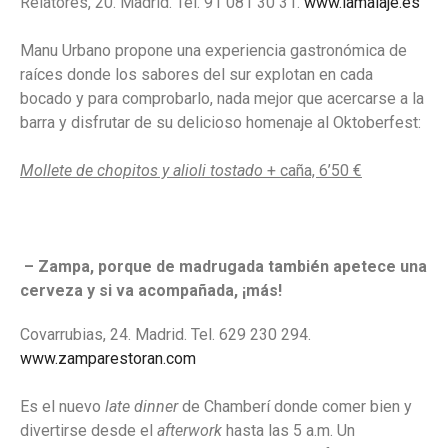
Relatores, 20. Madrid. Tel. 91 081 30 31.
www.lamalaje.es
Manu Urbano propone una experiencia gastronómica de
raíces donde los sabores del sur explotan en cada
bocado y para comprobarlo, nada mejor que acercarse a la
barra y disfrutar de su delicioso homenaje al Oktoberfest:
Mollete de chopitos y alioli tostado
+ caña, 6’50 €
– Zampa, porque de madrugada también apetece una
cerveza y si va acompañada, ¡más!
Covarrubias, 24. Madrid. Tel. 629 230 294.
www.zamparestoran.com
Es el nuevo
late dinner
de Chamberí donde comer bien y
divertirse desde el
afterwork
hasta las 5 a.m. Un