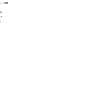
antes
la
,
je
,
o
,