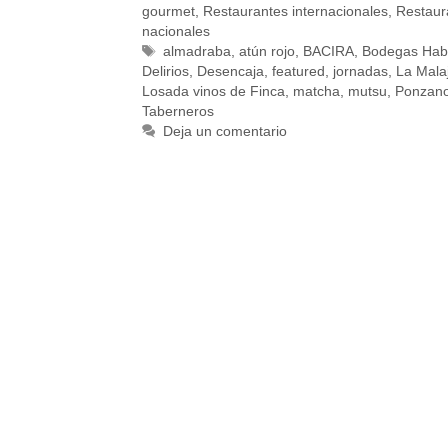
gourmet
,
Restaurantes internacionales
,
Restaur
nacionales
almadraba
,
atún rojo
,
BACIRA
,
Bodegas Hab
Delirios
,
Desencaja
,
featured
,
jornadas
,
La Mala
Losada vinos de Finca
,
matcha
,
mutsu
,
Ponzan
Taberneros
Deja un comentario