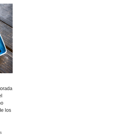
porada
el
ho
e los
s