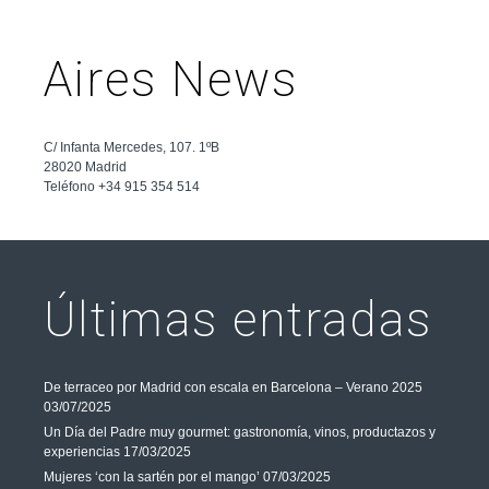
Aires News
C/ Infanta Mercedes, 107. 1ºB
28020 Madrid
Teléfono +34 915 354 514
Últimas entradas
De terraceo por Madrid con escala en Barcelona – Verano 2025
03/07/2025
Un Día del Padre muy gourmet: gastronomía, vinos, productazos y
experiencias
17/03/2025
Mujeres ‘con la sartén por el mango’
07/03/2025