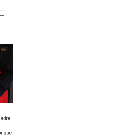
E
Padre
or que