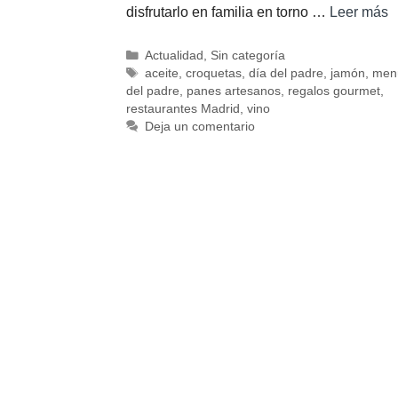
disfrutarlo en familia en torno …
Leer más
Actualidad
,
Sin categoría
aceite
,
croquetas
,
día del padre
,
jamón
,
men
del padre
,
panes artesanos
,
regalos gourmet
,
restaurantes Madrid
,
vino
Deja un comentario