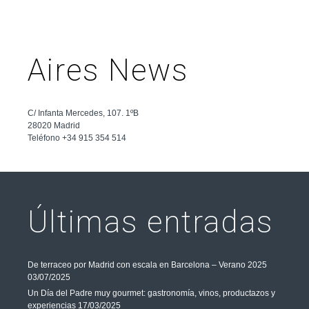
Aires News
C/ Infanta Mercedes, 107. 1ºB
28020 Madrid
Teléfono +34 915 354 514
Últimas entradas
De terraceo por Madrid con escala en Barcelona – Verano 2025
03/07/2025
Un Día del Padre muy gourmet: gastronomía, vinos, productazos y
experiencias
17/03/2025