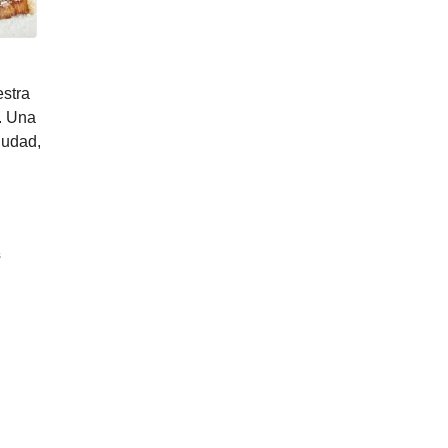
estra
. Una
iudad,
s