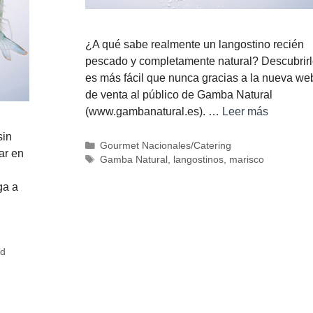
¿A qué sabe realmente un langostino recién
pescado y completamente natural? Descubrirl
es más fácil que nunca gracias a la nueva we
de venta al público de Gamba Natural
(www.gambanatural.es). …
Leer más
sin
Gourmet Nacionales/Catering
ar en
Gamba Natural
,
langostinos
,
marisco
ga a
ad