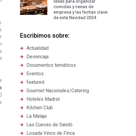
l
Ideas para organizar
comidas y cenas de
empresa y las fechas clave
de esta Navidad 2024
,
,
Escribimos sobre:
r
n
Actualidad
e
Desencaja
t
Documentos temáticos
Eventos
e
featured
a
Gourmet Nacionales/Catering
0
Hoteles Madrid
e
Kitchen Club
La Malaje
Las Cuevas de Sandó
Losada Vinos de Finca