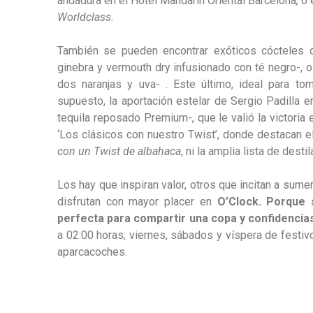
andadura en el Hotel Mandarin Oriental Barcelona
,
o 
Worldclass
.
También se pueden encontrar exóticos cócteles
ginebra y vermouth dry infusionado con té negro-, o
dos naranjas y uva- . Este último, ideal para to
supuesto, la aportación estelar de Sergio Padilla e
tequila reposado Premium-, que le valió la victoria 
‘Los clásicos con nuestro Twist’, donde destacan e
con un Twist de albahaca
, ni la amplia lista de dest
Los hay que inspiran valor, otros que incitan a sum
disfrutan con mayor placer en
O’Clock. Porque 
perfecta para compartir una copa y confidencia
a 02:00 horas; viernes, sábados y víspera de festiv
aparcacoches.