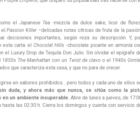
el
Purple Emperor,
que disparó su popularidad tras hacerse con e
 como el
Japanese Tea
-mezcla de dulce sake, licor de flores
 el
Passion Killer –
delicadas notas cítricas de fruta de la pasión
mar decisiones importantes, según reza su descripción. Y, po
n esta carta: el
Chocolat Hills
-chocolate picante en armonía co
en el Luxury Drop de Tequila Don Julio. Sin olvidar el epígrafe d
l
1850s The Manhattan con un Twist de clavo
o el
1940s Gimle
ilados que caracteriza esta casa, y que no para de crecer.
ergirse en sabores prohibidos… pero todos y cada uno de ellos s
sin duda, y ahora más que nunca, se sitúa como la pist
s en un ambiente insuperable.
Abre de lunes a jueves, de 17:0
o hasta las 02:30 h. Cierra los domingos y cuenta con servicio d