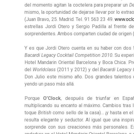
del momento agitan la coctelera para preparar un
De
mismo, la oportunidad de dejarse llevar por lo extra
(Juan Bravo, 25. Madrid. Tel. 91 563 23 49.
www.ocl
estrellas Jordi Otero y Sergio Padilla al frente 
sorprendentes. Ambos comparten ciudad de origen (B
Y es que Jordi Otero cuenta en su haber con dos
Bacardi Legacy Cocktail Competition 2010
. Su exper
Hotel Mandarin Oriental Barcelona y Boca Chica. Pre
del
Worldclass
(2011 y 2012)
y del
Bacardi Legacy 
Don Julio este mismo año. Dos grandes talentos qu
yendo un paso más allá.
Porque
O’Clock
, después de triunfar en Españ
multiplicando su encanto al máximo. Cambios tras l
toque
British
como sello de la casa)… ¡y hasta en el
resulta elegante y seductor. Al igual que una insp
sorprende con sus creaciones más personales. E