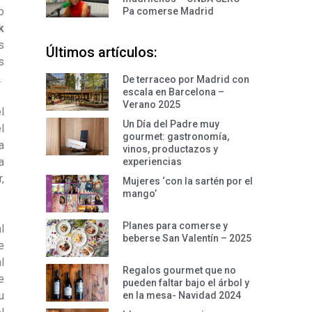
o
Pa comerse Madrid
k
s
Últimos artículos:
s
.
De terraceo por Madrid con
escala en Barcelona –
Verano 2025
l
Un Día del Padre muy
l
gourmet: gastronomía,
a
vinos, productazos y
a
experiencias
,
Mujeres ‘con la sartén por el
mango’
Planes para comerse y
l
beberse San Valentín – 2025
e
l
Regalos gourmet que no
e
pueden faltar bajo el árbol y
u
en la mesa- Navidad 2024