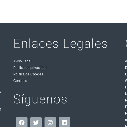
Enlaces Legales
Aviso Legal
A
Política de privacidad
D
Política de Cookies
E
5
Contacto
G
H
s
Síguenos
N
P
5
P
r
R