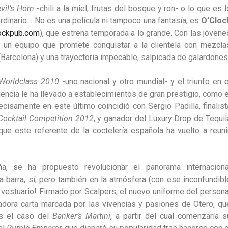
vil’s Horn
-chili a la miel, frutas del bosque y ron- o lo que es l
ordinario… No es una película ni tampoco una fantasía, es
O’Cloc
ockpub.com
), que estrena temporada a lo grande. Con las jóvene
de un equipo que promete conquistar a la clientela con mezcla
arcelona) y una trayectoria impecable, salpicada de galardones
Worldclass 2010
-uno nacional y otro mundial- y el triunfo en e
iencia le ha llevado a establecimientos de gran prestigio, como e
cisamente en este último coincidió con Sergio Padilla, finalist
Cocktail Competition 2012
,
y ganador del Luxury Drop de Tequil
e este referente de la coctelería española ha vuelto a reunir
a,
se ha propuesto revolucionar el panorama internaciona
a barra, sí, pero también en la atmósfera (con ese inconfundibl
 vestuario! Firmado por Scalpers, el nuevo uniforme del persona
iradora carta marcada por las vivencias y pasiones de Otero, qu
s el caso del
Banker’s Martini
, a partir del cual comenzaría s