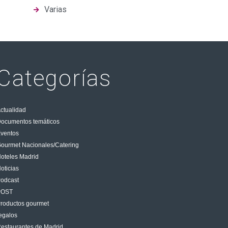
Varias
Categorías
ctualidad
ocumentos temáticos
ventos
ourmet Nacionales/Catering
oteles Madrid
oticias
odcast
POST
roductos gourmet
egalos
estaurantes de Madrid