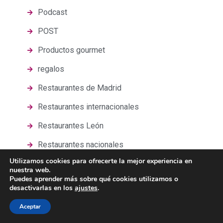
Podcast
POST
Productos gourmet
regalos
Restaurantes de Madrid
Restaurantes internacionales
Restaurantes León
Restaurantes nacionales
Utilizamos cookies para ofrecerte la mejor experiencia en
Salud y belleza
nuestra web.
Puedes aprender más sobre qué cookies utilizamos o
Sandó
desactivarlas en los
ajustes
.
Shanghai mama
Aceptar
Sin categoría