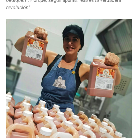
dediquen
”. Porque, según apunta, “
esa es la verdadera
revolución
”.