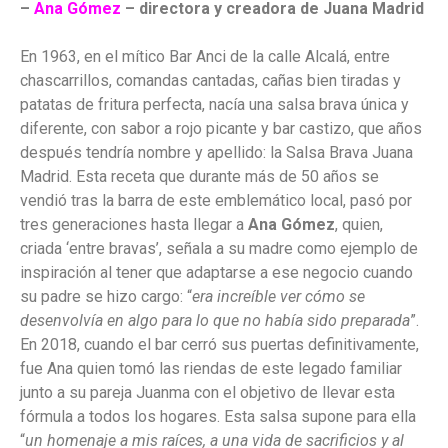
–
Ana Gómez
– directora y creadora de Juana Madrid
En 1963, en el mítico Bar Anci de la calle Alcalá, entre
chascarrillos, comandas cantadas, cañas bien tiradas y
patatas de fritura perfecta, nacía una salsa brava única y
diferente, con sabor a rojo picante y bar castizo, que años
después tendría nombre y apellido: la Salsa Brava Juana
Madrid. Esta receta que durante más de 50 años se
vendió tras la barra de este emblemático local, pasó por
tres generaciones hasta llegar a
Ana Gómez
, quien,
criada ‘entre bravas’, señala a su madre como ejemplo de
inspiración al tener que adaptarse a ese negocio cuando
su padre se hizo cargo: “
era increíble ver cómo se
desenvolvía en algo para lo que no había sido preparada
”.
En 2018, cuando el bar cerró sus puertas definitivamente,
fue Ana quien tomó las riendas de este legado familiar
junto a su pareja Juanma con el objetivo de llevar esta
fórmula a todos los hogares. Esta salsa supone para ella
“
un homenaje a mis raíces, a una vida de sacrificios y al