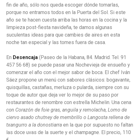
fin de año, sólo nos queda escoger dónde tomarlas,
porque no entramos todos en la Puerta del Sol. Si este
año se te hacen cuesta arriba las horas en la cocina y la
limpieza post-fiesta navideña, te damos algunas
suculentas ideas para que cambies de aires en esta
noche tan especial y las tomes fuera de casa.
En
Desencaja
(Paseo de la Habana, 84. Madrid. Tel. 91
457 56 68) se puede pasar una Nochevieja de ensueño y
comenzar el año con el mejor sabor de boca. El chef Iván
Sáez propone un menú con sabores clásicos: bogavante,
quisquillas, castañas, merluza o pularda, siempre con su
toque de autor que deja ver lo mejor de su paso por
restaurantes de renombre con estrella Michelin. Una cena
con
Corazón de foie gras, anguila y remolacha
,
Lomo de
ciervo asado chutney de membrillo o Langosta rellena de
txangurro a la donostiarra
en la que por supuesto no faltan
las doce uvas de la suerte y el champagne. El precio, 110
€.