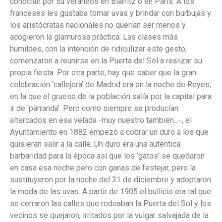
conocían por su veraneos en Biarritz o en París. A los
franceses les gustaba tomar uvas y brindar con burbujas y
los aristócratas nacionales no querían ser menos y
acogieron la glamurosa práctica. Las clases más
humildes, con la intención de ridiculizar este gesto,
comenzaron a reunirse en la Puerta del Sol a realizar su
propia fiesta. Por otra parte, hay que saber que la gran
celebración ‘callejera’ de Madrid era en la noche de Reyes,
en la que el grueso de la población salía por la capital para
ir de ‘parranda’. Pero como siempre se producían
altercados en esa velada -muy nuestro también…-, el
Ayuntamiento en 1882 empezó a cobrar un duro a los que
quisieran salir a la calle. Un duro era una auténtica
barbaridad para la época así que los ‘gatos’ se quedaron
en casa esa noche pero con ganas de festejar, pero la
sustituyeron por la noche del 31 de diciembre y adoptaron
la moda de las uvas. A partir de 1905 el bullicio era tal que
se cerraron las calles que rodeaban la Puerta del Sol y los
vecinos se quejaron, irritados por la vulgar salvajada de la