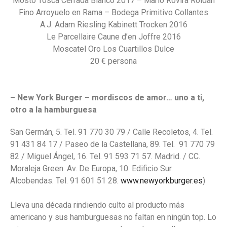
Mosto Tosca Cerrada Blanco 2017 – Mario Rovira Roldán
Fino Arroyuelo en Rama – Bodega Primitivo Collantes
A.J. Adam Riesling Kabinett Trocken 2016
Le Parcellaire Caune d’en Joffre 2016
Moscatel Oro Los Cuartillos Dulce
20 € persona
– New York Burger – mordiscos de amor… uno a ti,
otro a la hamburguesa
San Germán, 5. Tel. 91 770 30 79 / Calle Recoletos, 4. Tel.
91 431 84 17 / Paseo de la Castellana, 89. Tel. 91 770 79
82 / Miguel Ángel, 16. Tel. 91 593 71 57. Madrid. / CC.
Moraleja Green. Av. De Europa, 10. Edificio Sur.
Alcobendas. Tel. 91 601 51 28.
www.newyorkburger.es
)
Lleva una década rindiendo culto al producto más
americano y sus hamburguesas no faltan en ningún top. Lo