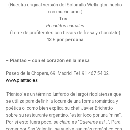
(Nuestra original versión del Solomillo Wellington hecho
con mucho amor)
Tus…
Pecaditos carnales
(Torre de profiteroles con besos de fresa y chocolate)
43 € por persona
– Piantao – con el corazón en la mesa
Paseo de la Chopera, 69. Madrid. Tel. 91 467 54 02.
www.piantao.es
‘Piantao’ es un término lunfardo del argot rioplatense que
se utiliza para definir la locura de una forma romántica y
poética o, como bien explica su chef Javier Brichetto
sobre su restaurante argentino, “estar loco por una ‘mina’”.
Por si esto fuera poco, su
claim
es “
Quereme así
…”. Para
comer por San Valentín, se vuelve aún más romántico con