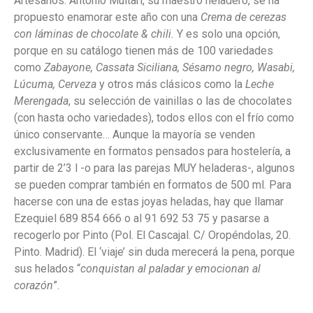
Artesanos. Antonio Multari, su maestro heladero, se ha
propuesto enamorar este año con una
Crema de cerezas
con láminas de chocolate & chili.
Y es solo una opción,
porque en su catálogo tienen más de 100 variedades
como
Zabayone, Cassata Siciliana, Sésamo negro, Wasabi,
Lúcuma, Cerveza
y otros más clásicos como la
Leche
Merengada
, su selección de vainillas o las de chocolates
(con hasta ocho variedades), todos ellos con el frío como
único conservante… Aunque la mayoría se venden
exclusivamente en formatos pensados para hostelería, a
partir de 2’3 l -o para las parejas MUY heladeras-, algunos
se pueden comprar también en formatos de 500 ml. Para
hacerse con una de estas joyas heladas, hay que llamar
Ezequiel 689 854 666 o al 91 692 53 75 y pasarse a
recogerlo por Pinto (Pol. El Cascajal. C/ Oropéndolas, 20.
Pinto. Madrid). El ‘viaje’ sin duda merecerá la pena, porque
sus helados “
conquistan al paladar y emocionan al
corazón
”.