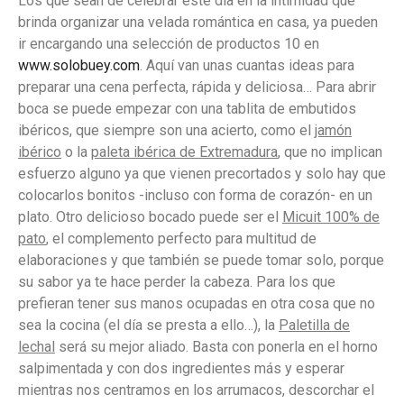
Los que sean de celebrar este día en la intimidad que
brinda organizar una velada romántica en casa, ya pueden
ir encargando una selección de productos 10 en
www.solobuey.com
. Aquí van unas cuantas ideas para
preparar una cena perfecta, rápida y deliciosa… Para abrir
boca se puede empezar con una tablita de embutidos
ibéricos, que siempre son una acierto, como el
jamón
ibérico
o la
paleta ibérica de Extremadura
, que no implican
esfuerzo alguno ya que vienen precortados y solo hay que
colocarlos bonitos -incluso con forma de corazón- en un
plato. Otro delicioso bocado puede ser el
Micuit 100% de
pato
, el complemento perfecto para multitud de
elaboraciones y que también se puede tomar solo, porque
su sabor ya te hace perder la cabeza. Para los que
prefieran tener sus manos ocupadas en otra cosa que no
sea la cocina (el día se presta a ello…), la
Paletilla de
lechal
será su mejor aliado. Basta con ponerla en el horno
salpimentada y con dos ingredientes más y esperar
mientras nos centramos en los arrumacos, descorchar el