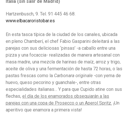
Italia (sin salir de Madrid)
Hartzenbusch, 9. Tel. 91 445 46 68.
www.elbacaroristobar.es
En esta tasca típica de la ciudad de los canales, ubicada
en pleno Chamberí, el chef Fabio Gasparini deleitará a las
parejas con sus deliciosas ‘pinsas’ -a caballo entre una
pizza y una focaccia- realizadas de manera artesanal con
masa madre, una mezcla de harinas de maíz, arroz y trigo,
aceite de oliva y una fermentación de hasta 72 horas, o las
pastas frescas como la
Carbonara originale
-con yema de
huevo, queso pecorino y guanchale-, entre otras
especialidades italianas… Y para que Cupido atine con sus
flechas,
el día de los enamorados obsequiarán a las
parejas con una copa de Prosecco o un Aperol Spritz.
¡Un
aperitivo que enamora a primera vista!