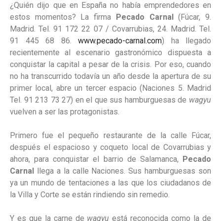
¿Quién dijo que en España no había emprendedores en
estos momentos? La firma
Pecado Carnal
(Fúcar, 9.
Madrid. Tel. 91 172 22 07 / Covarrubias, 24. Madrid. Tel.
91 445 68 86.
www.pecado-carnal.com
) ha llegado
recientemente al escenario gastronómico dispuesta a
conquistar la capital a pesar de la crisis. Por eso, cuando
no ha transcurrido todavía un año desde la apertura de su
primer local, abre un tercer espacio (Naciones 5. Madrid
Tel. 91 213 73 27) en el que sus hamburguesas de
wagyu
vuelven a ser las protagonistas.
Primero fue el pequeño restaurante de la calle Fúcar,
después el espacioso y coqueto local de Covarrubias y
ahora, para conquistar el barrio de Salamanca,
Pecado
Carnal
llega a la calle Naciones. Sus hamburguesas son
ya un mundo de tentaciones a las que los ciudadanos de
la Villa y Corte se están rindiendo sin remedio.
Y es que la carne de
wagyu
está reconocida como la de