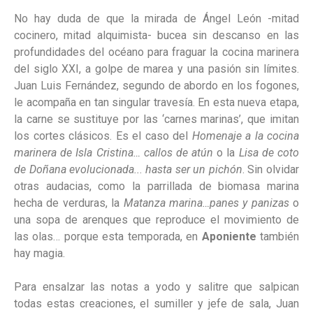
No hay duda de que la mirada de Ángel León -mitad
cocinero, mitad alquimista- bucea sin descanso en las
profundidades del océano para fraguar la cocina marinera
del siglo XXI, a golpe de marea y una pasión sin límites.
Juan Luis Fernández, segundo de abordo en los fogones,
le acompaña en tan singular travesía. En esta nueva etapa,
la carne se sustituye por las
‘carnes marinas’, que imitan
los cortes clásicos. Es el caso del
Homenaje a la cocina
marinera de Isla Cristina… callos de atún
o la
Lisa de coto
de Doñana evolucionada..
.
hasta ser un pichón
. Sin olvidar
otras audacias, como la parrillada de biomasa marina
hecha de verduras, la
Matanza marina…panes y panizas
o
una sopa de arenques que reproduce el movimiento de
las olas… porque esta temporada, en
Aponiente
también
hay magia.
Para ensalzar las notas a yodo y salitre que salpican
todas estas creaciones, el sumiller y jefe de sala, Juan