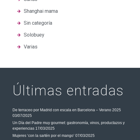
Shanghai mama
Sin categoría
Solobuey
Varias
Últimas entradas
De terraceo por Madrid con escala en Barcelona – Verano 2025
03/07/2025
Un Día del Padre muy gourmet: gastronomía, vinos, productazos y
experiencias
17/03/2025
Mujeres ‘con la sartén por el mango’
07/03/2025