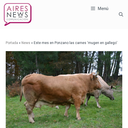
Menú
Portada
»
News
»
Este mes en Ponzano las carnes ‘mugen en gallego’