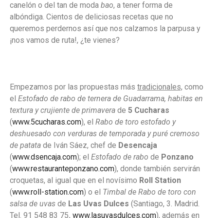
canelón o del tan de moda
bao
, a tener forma de
albóndiga. Cientos de deliciosas recetas que no
queremos perdernos así que nos calzamos la parpusa y
¡nos vamos de ruta!, ¿te vienes?
Empezamos por las propuestas más
tradicionales,
como
el
Estofado de rabo de ternera de Guadarrama, habitas en
textura y crujiente de primavera
de
5 Cucharas
(
www.5cucharas.com
), el
Rabo de toro estofado y
deshuesado con verduras de temporada y puré cremoso
de patata
de Iván Sáez, chef de
Desencaja
(
www.dsencaja.com
); el
Estofado de rabo
de
Ponzano
(
www.restauranteponzano.com
), donde también servirán
croquetas, al igual que en el novísimo
Roll Station
(
www.roll-station.com
) o el
Timbal de
Rabo de toro con
salsa de uvas
de
Las Uvas Dulces
(Santiago, 3. Madrid.
Tel. 91 548 83 75
.
www.lasuvasdulces.com
), además en