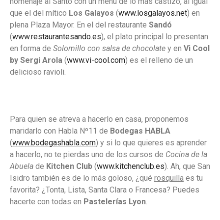
homenaje al Santo con un menú de lo más castizo, al igual
que el del mítico
Los Galayos
(
www.losgalayos.net
) en
plena Plaza Mayor. En el del restaurante
Sandó
(
www.restaurantesando.es
), el plato principal lo presentan
en forma de
Solomillo con salsa de chocolate
y en
Vi Cool
by Sergi Arola
(
www.vi-cool.com
) es el relleno de un
delicioso ravioli.
Para quien se atreva a hacerlo en casa, proponemos
maridarlo con Habla Nº11 de
Bodegas HABLA
(
www.bodegashabla.com
) y si lo que quieres es aprender
a hacerlo, no te pierdas uno de los cursos de
Cocina de la
Abuela
de
Kitchen Club
(
www.kitchenclub.es
). Ah, que San
Isidro también es de lo más goloso, ¿qué
rosquilla
es tu
favorita? ¿Tonta, Lista, Santa Clara o Francesa? Puedes
hacerte con todas en
Pastelerías Lyon
.