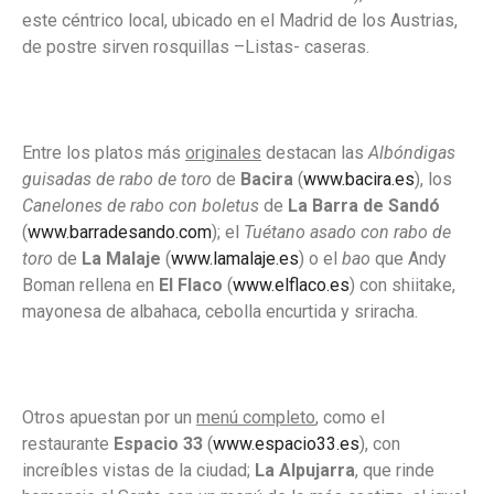
este céntrico local, ubicado en el Madrid de los Austrias,
de postre sirven rosquillas –Listas- caseras.
Entre los platos más
originales
destacan las
Albóndigas
guisadas de rabo de toro
de
Bacira
(
www.bacira.es
), los
Canelones de rabo con boletus
de
La Barra de Sandó
(
www.barradesando.com
); el
Tuétano asado con rabo de
toro
de
La Malaje
(
www.lamalaje.es
) o el
bao
que Andy
Boman rellena en
El Flaco
(
www.elflaco.es
) con shiitake,
mayonesa de albahaca, cebolla encurtida y sriracha.
Otros apuestan por un
menú completo
, como el
restaurante
Espacio 33
(
www.espacio33.es
), con
increíbles vistas de la ciudad;
La Alpujarra
, que rinde