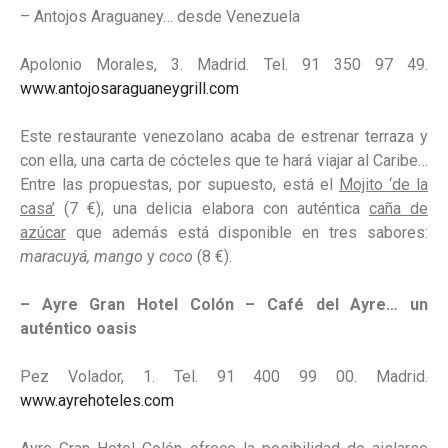
– Antojos Araguaney… desde Venezuela
Apolonio Morales, 3. Madrid. Tel. 91 350 97 49.
www.antojosaraguaneygrill.com
Este restaurante venezolano acaba de estrenar terraza y
con ella, una carta de cócteles que te hará viajar al Caribe…
Entre las propuestas, por supuesto, está el
Mojito ‘de la
casa’
(7 €), una delicia elabora con auténtica
caña de
azúcar
que además está disponible en tres sabores:
maracuyá,
mango
y
coco
(8 €).
– Ayre Gran Hotel Colón – Café del Ayre… un
auténtico oasis
Pez Volador, 1. Tel. 91 400 99 00. Madrid.
www.ayrehoteles.com