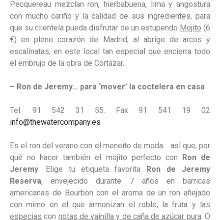
Pecquereau mezclan ron, hierbabuena, lima y angostura
con mucho cariño y la calidad de sus ingredientes, para
que su clientela pueda disfrutar de un estupendo
Mojito
(6
€) en pleno corazón de Madrid, al abrigo de arcos y
escalinatas, en este local tan especial que encierra todo
el embrujo de la obra de Cortázar.
– Ron de Jeremy… para ‘mover’ la coctelera en casa
Tel. 91 542 31 55. Fax 91 541 19 02
info@thewatercompany.es
Es el ron del verano con el meneíto de moda… así que, por
qué no hacer también el mojito perfecto con
Ron de
Jeremy
. Elige tu etiqueta favorita
Ron de Jeremy
Reserva
, envejecido durante 7 años en barricas
americanas de Bourbon con el aroma de un ron añejado
con mimo en el que armonizan
el roble, la fruta y las
especias
con
notas de vainilla y de caña de azúcar pura
. O