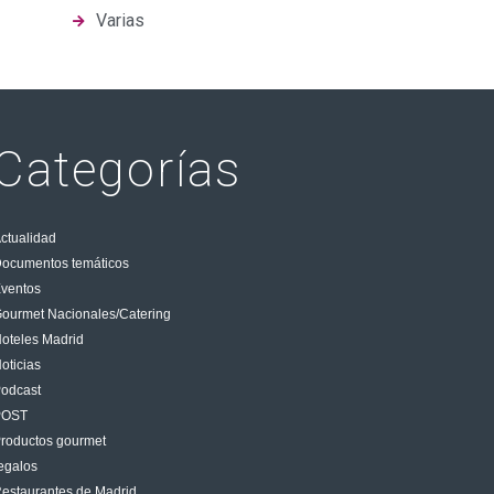
Varias
Categorías
ctualidad
ocumentos temáticos
ventos
ourmet Nacionales/Catering
oteles Madrid
oticias
odcast
POST
roductos gourmet
egalos
estaurantes de Madrid