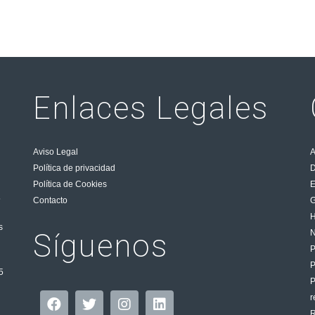
Enlaces Legales
Aviso Legal
A
Política de privacidad
D
Política de Cookies
E
5
Contacto
G
H
s
Síguenos
N
P
5
P
r
R